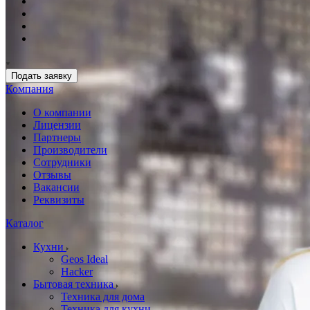
Подать заявку
Компания
О компании
Лицензии
Партнеры
Производители
Сотрудники
Отзывы
Вакансии
Реквизиты
Каталог
Кухни
Geos Ideal
Hacker
Бытовая техника
Техника для дома
Техника для кухни