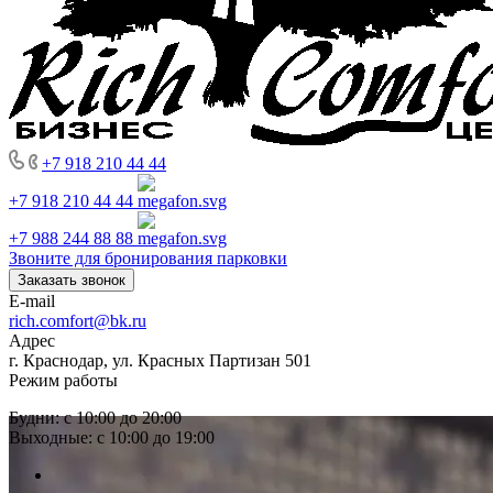
+7 918 210 44 44
+7 918 210 44 44
+7 988 244 88 88
Звоните для бронирования парковки
Заказать звонок
E-mail
rich.comfort@bk.ru
Адрес
г. Краснодар, ул. Красных Партизан 501
Режим работы
Будни: с 10:00 до 20:00
Выходные: с 10:00 до 19:00