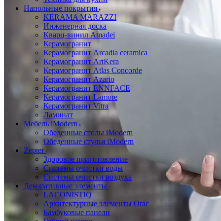
Напольные покрытия
KERAMA MARAZZI
Инженерная доска
Кварц-винил Amadei
Керамогранит
Керамогранит Arcadia ceramica
Керамогранит ArtKera
Керамогранит Atlas Concorde
Керамогранит Azario
Керамогранит ENNFACE
Керамогранит Lamore
Керамогранит Vitra
Ламинат
Мебель iModern
Обеденные столы iModern
Обеденные стулья iModern
Zepter
Здоровое приготовление
Системы очистки воды
Системы очистки воздуха
Декоративные элементы
LACONISTIQ
Архитектурные элементы Orac
Бамбуковые панели