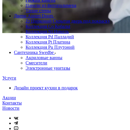
Гибкий камень
Панели из фитополимера
Тихие стены
Двери Aurum Doors
Zr Цирконий Скрытая дверь под покраску
Коллекция Co Кобальт
Коллекция Ni Никель
Коллекция Pd Палладий
Коллекция Pt Платина
Коллекция Pu Плутоний
Сантехника Swedbe
Акриловые ванны
Смесители
Электронные унитазы
Услуги
Дизайн проект кухни в подарок
Акции
Контакты
Новости