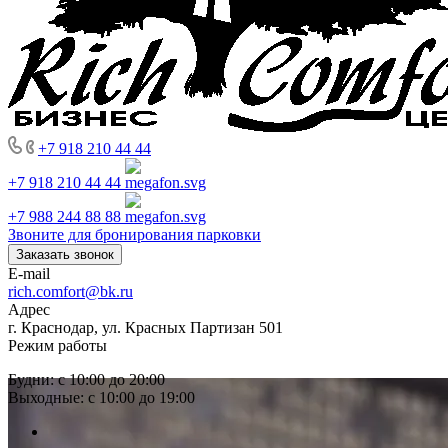
+7 918 210 44 44
+7 918 210 44 44
+7 988 244 88 88
Звоните для бронирования парковки
Заказать звонок
E-mail
rich.comfort@bk.ru
Адрес
г. Краснодар, ул. Красных Партизан 501
Режим работы
Будни: с 10:00 до 20:00
Выходные: с 10:00 до 19:00