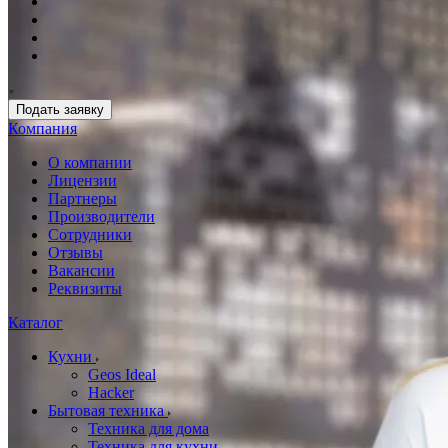
Подать заявку
Компания
О компании
Лицензии
Партнеры
Производители
Сотрудники
Отзывы
Вакансии
Реквизиты
Каталог
Кухни
Geos Ideal
Hacker
Бытовая техника
Техника для дома
Техника для кухни