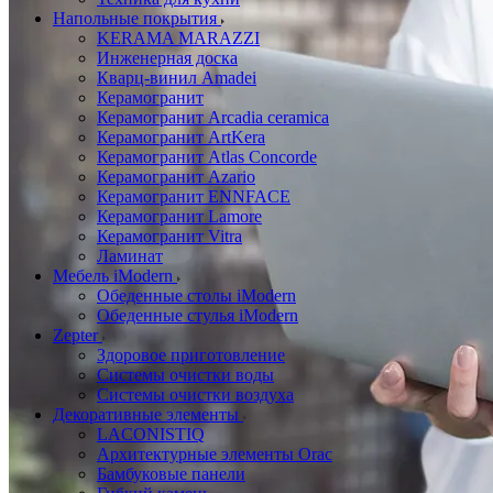
Напольные покрытия
KERAMA MARAZZI
Инженерная доска
Кварц-винил Amadei
Керамогранит
Керамогранит Arcadia ceramica
Керамогранит ArtKera
Керамогранит Atlas Concorde
Керамогранит Azario
Керамогранит ENNFACE
Керамогранит Lamore
Керамогранит Vitra
Ламинат
Мебель iModern
Обеденные столы iModern
Обеденные стулья iModern
Zepter
Здоровое приготовление
Системы очистки воды
Системы очистки воздуха
Декоративные элементы
LACONISTIQ
Архитектурные элементы Orac
Бамбуковые панели