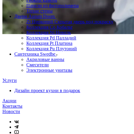
Гибкий камень
Панели из фитополимера
Тихие стены
Двери Aurum Doors
Zr Цирконий Скрытая дверь под покраску
Коллекция Co Кобальт
Коллекция Ni Никель
Коллекция Pd Палладий
Коллекция Pt Платина
Коллекция Pu Плутоний
Сантехника Swedbe
Акриловые ванны
Смесители
Электронные унитазы
Услуги
Дизайн проект кухни в подарок
Акции
Контакты
Новости