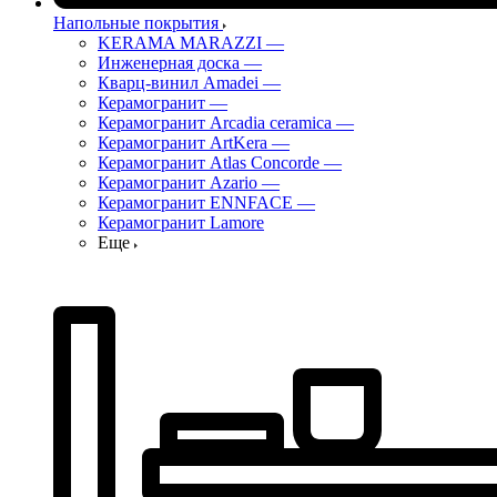
Напольные покрытия
KERAMA MARAZZI
—
Инженерная доска
—
Кварц-винил Amadei
—
Керамогранит
—
Керамогранит Arcadia ceramica
—
Керамогранит ArtKera
—
Керамогранит Atlas Concorde
—
Керамогранит Azario
—
Керамогранит ENNFACE
—
Керамогранит Lamore
Еще