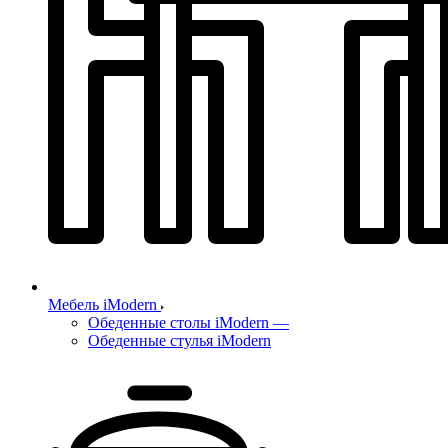
Мебель iModern
Обеденные столы iModern
—
Обеденные стулья iModern