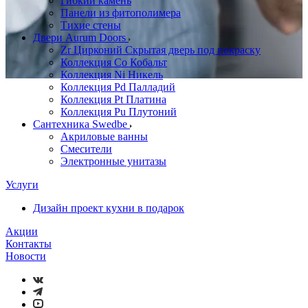
Гибкий камень
Панели из фитополимера
Тихие стены
Двери Aurum Doors
Zr Цирконий Скрытая дверь под покраску
Коллекция Co Кобальт
Коллекция Ni Никель
Коллекция Pd Палладий
Коллекция Pt Платина
Коллекция Pu Плутоний
Сантехника Swedbe
Акриловые ванны
Смесители
Электронные унитазы
Услуги
Дизайн проект кухни в подарок
Акции
Контакты
Новости