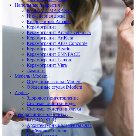
Напольные покрытия
KERAMA MARAZZI
Инженерная доска
Кварц-винил Amadei
Керамогранит
Керамогранит Arcadia ceramica
Керамогранит ArtKera
Керамогранит Atlas Concorde
Керамогранит Azario
Керамогранит ENNFACE
Керамогранит Lamore
Керамогранит Vitra
Ламинат
Мебель iModern
Обеденные столы iModern
Обеденные стулья iModern
Zepter
Здоровое приготовление
Системы очистки воды
Системы очистки воздуха
Декоративные элементы
LACONISTIQ
Архитектурные элементы Orac
Бамбуковые панели