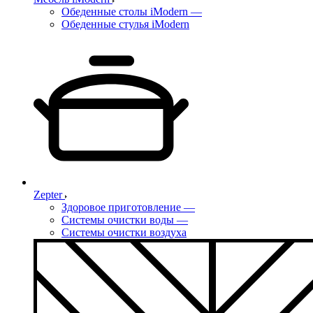
Обеденные столы iModern
—
Обеденные стулья iModern
Zepter
Здоровое приготовление
—
Системы очистки воды
—
Системы очистки воздуха