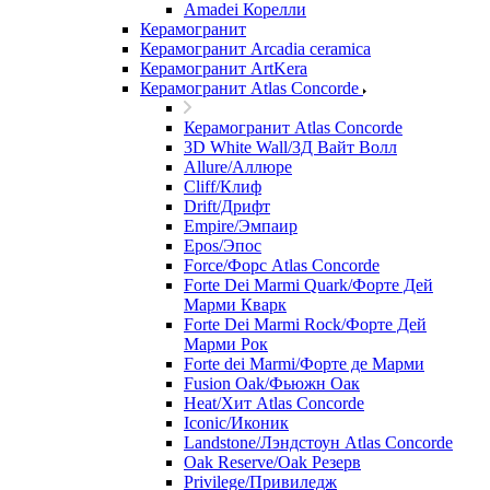
Amadei Корелли
Керамогранит
Керамогранит Arcadia ceramica
Керамогранит ArtKera
Керамогранит Atlas Concorde
Керамогранит Atlas Concorde
3D White Wall/3Д Вайт Волл
Allure/Аллюрe
Cliff/Клиф
Drift/Дрифт
Empire/Эмпаир
Epos/Эпос
Force/Фoрс Atlas Concorde
Forte Dei Marmi Quark/Форте Дей
Марми Кварк
Forte Dei Marmi Rock/Форте Дей
Марми Рок
Forte dei Marmi/Форте де Марми
Fusion Oak/Фьюжн Оак
Heat/Xит Atlas Concorde
Iconic/Иконик
Landstone/Лэндстоун Atlas Concorde
Oak Reserve/Оak Резepв
Privilege/Привиледж