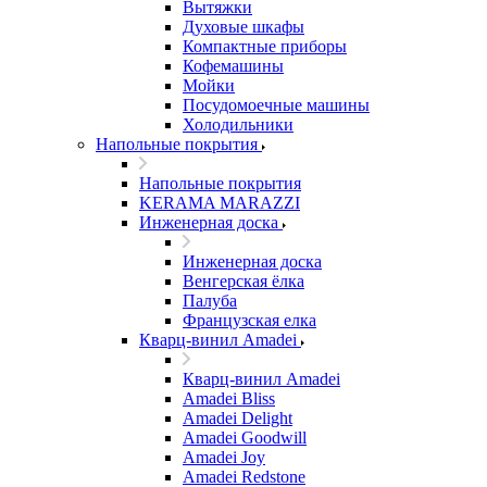
Вытяжки
Духовые шкафы
Компактные приборы
Кофемашины
Мойки
Посудомоечные машины
Холодильники
Напольные покрытия
Напольные покрытия
KERAMA MARAZZI
Инженерная доска
Инженерная доска
Венгерская ёлка
Палуба
Французская елка
Кварц-винил Amadei
Кварц-винил Amadei
Amadei Bliss
Amadei Delight
Amadei Goodwill
Amadei Joy
Amadei Redstone