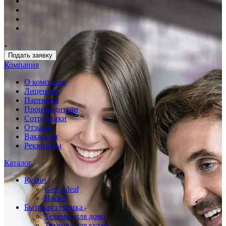
Подать заявку
Компания
О компании
Лицензии
Партнеры
Производители
Сотрудники
Отзывы
Вакансии
Реквизиты
Каталог
Кухни
Geos Ideal
Hacker
Бытовая техника
Техника для дома
Техника для кухни