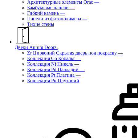
Архитектурные элементы Orac
—
Бамбуковые панели
—
Гибкий камень
—
Панели из фитополимера
—
Тихие стены
Двери Aurum Doors
Zr Цирконий Скрытая дверь под покраску
—
Коллекция Co Кобальт
—
Коллекция Ni Никель
—
Коллекция Pd Палладий
—
Коллекция Pt Платина
—
Коллекция Pu Плутоний