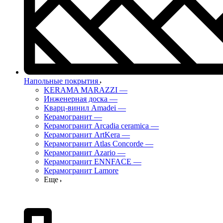
Напольные покрытия
KERAMA MARAZZI
—
Инженерная доска
—
Кварц-винил Amadei
—
Керамогранит
—
Керамогранит Arcadia ceramica
—
Керамогранит ArtKera
—
Керамогранит Atlas Concorde
—
Керамогранит Azario
—
Керамогранит ENNFACE
—
Керамогранит Lamore
Еще