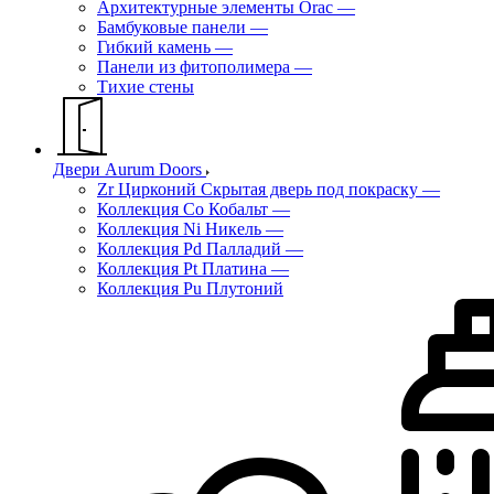
Архитектурные элементы Orac
—
Бамбуковые панели
—
Гибкий камень
—
Панели из фитополимера
—
Тихие стены
Двери Aurum Doors
Zr Цирконий Скрытая дверь под покраску
—
Коллекция Co Кобальт
—
Коллекция Ni Никель
—
Коллекция Pd Палладий
—
Коллекция Pt Платина
—
Коллекция Pu Плутоний