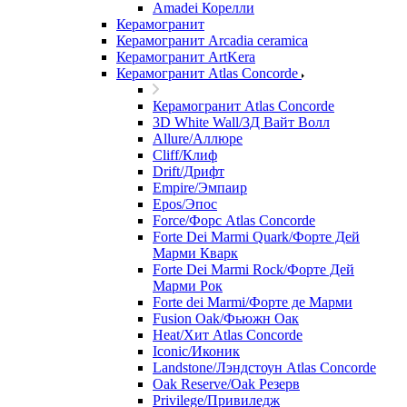
Amadei Корелли
Керамогранит
Керамогранит Arcadia ceramica
Керамогранит ArtKera
Керамогранит Atlas Concorde
Керамогранит Atlas Concorde
3D White Wall/3Д Вайт Волл
Allure/Аллюрe
Cliff/Клиф
Drift/Дрифт
Empire/Эмпаир
Epos/Эпос
Force/Фoрс Atlas Concorde
Forte Dei Marmi Quark/Форте Дей
Марми Кварк
Forte Dei Marmi Rock/Форте Дей
Марми Рок
Forte dei Marmi/Форте де Марми
Fusion Oak/Фьюжн Оак
Heat/Xит Atlas Concorde
Iconic/Иконик
Landstone/Лэндстоун Atlas Concorde
Oak Reserve/Оak Резepв
Privilege/Привиледж