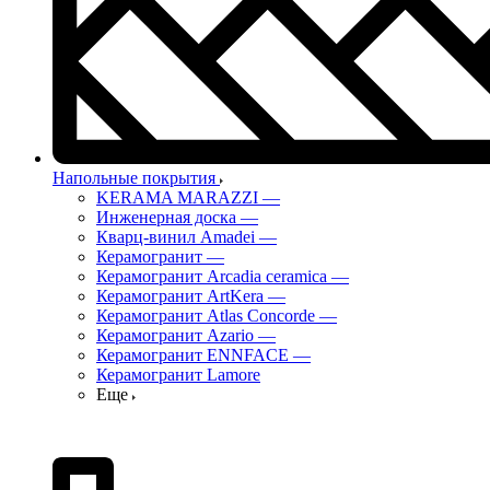
Напольные покрытия
KERAMA MARAZZI
—
Инженерная доска
—
Кварц-винил Amadei
—
Керамогранит
—
Керамогранит Arcadia ceramica
—
Керамогранит ArtKera
—
Керамогранит Atlas Concorde
—
Керамогранит Azario
—
Керамогранит ENNFACE
—
Керамогранит Lamore
Еще