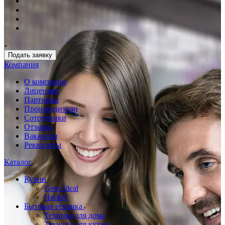
Подать заявку
Компания
О компании
Лицензии
Партнеры
Производители
Сотрудники
Отзывы
Вакансии
Реквизиты
Каталог
Кухни
Geos Ideal
Hacker
Бытовая техника
Техника для дома
Техника для кухни