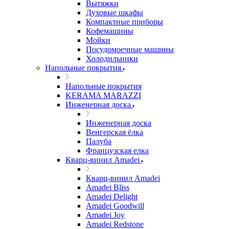
Вытяжки
Духовые шкафы
Компактные приборы
Кофемашины
Мойки
Посудомоечные машины
Холодильники
Напольные покрытия
Напольные покрытия
KERAMA MARAZZI
Инженерная доска
Инженерная доска
Венгерская ёлка
Палуба
Французская елка
Кварц-винил Amadei
Кварц-винил Amadei
Amadei Bliss
Amadei Delight
Amadei Goodwill
Amadei Joy
Amadei Redstone