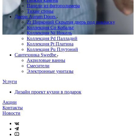
Гибкий камень
Панели из фитополимера
Тихие стены
Двери Aurum Doors
Zr Цирконий Скрытая дверь под покраску
Коллекция Co Кобальт
Коллекция Ni Никель
Коллекция Pd Палладий
Коллекция Pt Платина
Коллекция Pu Плутоний
Сантехника Swedbe
Акриловые ванны
Смесители
Электронные унитазы
Услуги
Дизайн проект кухни в подарок
Акции
Контакты
Новости