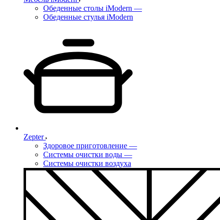
Обеденные столы iModern
—
Обеденные стулья iModern
Zepter
Здоровое приготовление
—
Системы очистки воды
—
Системы очистки воздуха