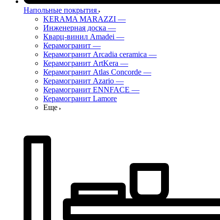
Напольные покрытия
KERAMA MARAZZI
—
Инженерная доска
—
Кварц-винил Amadei
—
Керамогранит
—
Керамогранит Arcadia ceramica
—
Керамогранит ArtKera
—
Керамогранит Atlas Concorde
—
Керамогранит Azario
—
Керамогранит ENNFACE
—
Керамогранит Lamore
Еще