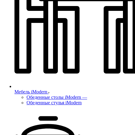
Мебель iModern
Обеденные столы iModern
—
Обеденные стулья iModern