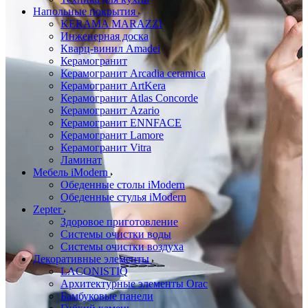
Напольные покрытия
KERAMA MARAZZI
Инженерная доска
Кварц-винил Amadei
Керамогранит
Керамогранит Arcadia ceramica
Керамогранит ArtKera
Керамогранит Atlas Concorde
Керамогранит Azario
Керамогранит ENNFACE
Керамогранит Lamore
Керамогранит Vitra
Ламинат
Мебель iModern
Обеденные столы iModern
Обеденные стулья iModern
Zepter
Здоровое приготовление
Системы очистки воды
Системы очистки воздуха
Декоративные элементы
LACONISTIQ
Архитектурные элементы Orac
Бамбуковые панели