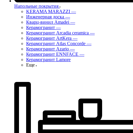
Напольные покрытия
KERAMA MARAZZI
—
Инженерная доска
—
Кварц-винил Amadei
—
Керамогранит
—
Керамогранит Arcadia ceramica
—
Керамогранит ArtKera
—
Керамогранит Atlas Concorde
—
Керамогранит Azario
—
Керамогранит ENNFACE
—
Керамогранит Lamore
Еще