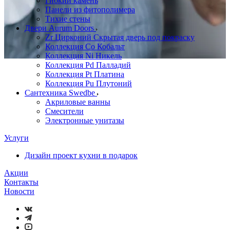
Гибкий камень
Панели из фитополимера
Тихие стены
Двери Aurum Doors
Zr Цирконий Скрытая дверь под покраску
Коллекция Co Кобальт
Коллекция Ni Никель
Коллекция Pd Палладий
Коллекция Pt Платина
Коллекция Pu Плутоний
Сантехника Swedbe
Акриловые ванны
Смесители
Электронные унитазы
Услуги
Дизайн проект кухни в подарок
Акции
Контакты
Новости