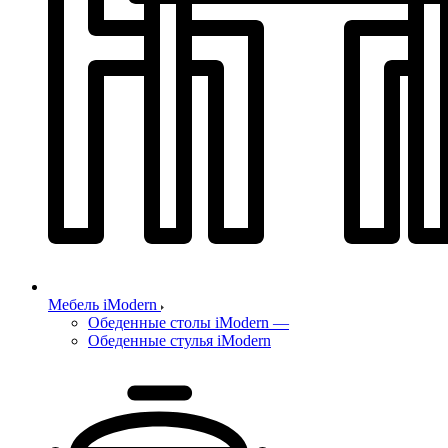
Мебель iModern
Обеденные столы iModern
—
Обеденные стулья iModern