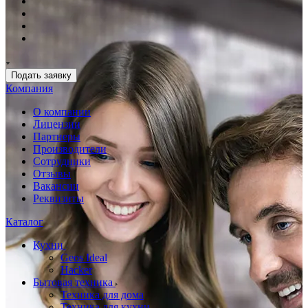
Подать заявку
Компания
О компании
Лицензии
Партнеры
Производители
Сотрудники
Отзывы
Вакансии
Реквизиты
Каталог
Кухни
Geos Ideal
Hacker
Бытовая техника
Техника для дома
Техника для кухни