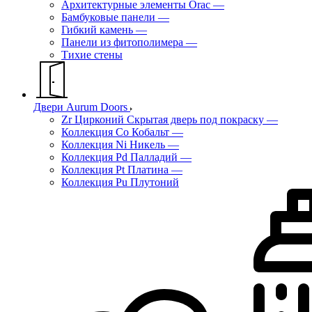
Архитектурные элементы Orac
—
Бамбуковые панели
—
Гибкий камень
—
Панели из фитополимера
—
Тихие стены
Двери Aurum Doors
Zr Цирконий Скрытая дверь под покраску
—
Коллекция Co Кобальт
—
Коллекция Ni Никель
—
Коллекция Pd Палладий
—
Коллекция Pt Платина
—
Коллекция Pu Плутоний