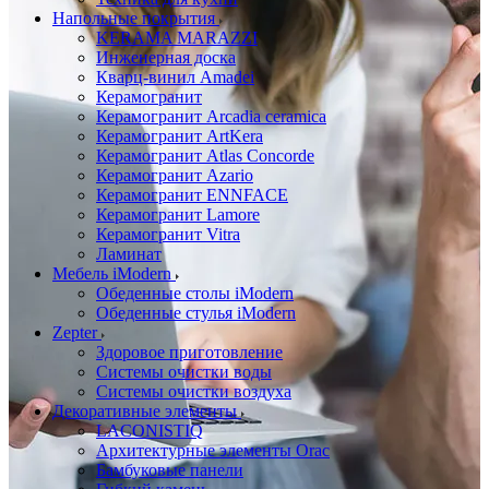
Напольные покрытия
KERAMA MARAZZI
Инженерная доска
Кварц-винил Amadei
Керамогранит
Керамогранит Arcadia ceramica
Керамогранит ArtKera
Керамогранит Atlas Concorde
Керамогранит Azario
Керамогранит ENNFACE
Керамогранит Lamore
Керамогранит Vitra
Ламинат
Мебель iModern
Обеденные столы iModern
Обеденные стулья iModern
Zepter
Здоровое приготовление
Системы очистки воды
Системы очистки воздуха
Декоративные элементы
LACONISTIQ
Архитектурные элементы Orac
Бамбуковые панели