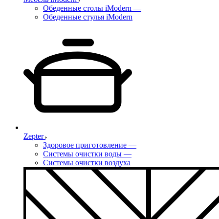
Обеденные столы iModern
—
Обеденные стулья iModern
Zepter
Здоровое приготовление
—
Системы очистки воды
—
Системы очистки воздуха