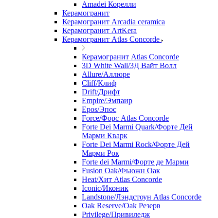
Amadei Корелли
Керамогранит
Керамогранит Arcadia ceramica
Керамогранит ArtKera
Керамогранит Atlas Concorde
Керамогранит Atlas Concorde
3D White Wall/3Д Вайт Волл
Allure/Аллюрe
Cliff/Клиф
Drift/Дрифт
Empire/Эмпаир
Epos/Эпос
Force/Фoрс Atlas Concorde
Forte Dei Marmi Quark/Форте Дей
Марми Кварк
Forte Dei Marmi Rock/Форте Дей
Марми Рок
Forte dei Marmi/Форте де Марми
Fusion Oak/Фьюжн Оак
Heat/Xит Atlas Concorde
Iconic/Иконик
Landstone/Лэндстоун Atlas Concorde
Oak Reserve/Оak Резepв
Privilege/Привиледж