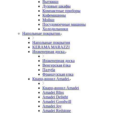
Вытяжки
Духовые шкафы
Компактные приборы
Кофемашины
Мойки
Посудомоечные машины
Холодильники
Напольные покрытия
Напольные покрытия
KERAMA MARAZZI
Инженерная доска
Инженерная доска
Венгерская ёлка
Палуба
Французская елка
Кварц-винил Amadei
Кварц-винил Amadei
Amadei Bliss
Amadei Delight
Amadei Goodwill
Amadei Joy
Amadei Redstone