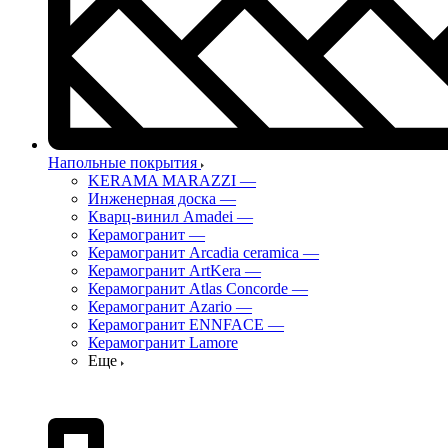
Напольные покрытия
KERAMA MARAZZI
—
Инженерная доска
—
Кварц-винил Amadei
—
Керамогранит
—
Керамогранит Arcadia ceramica
—
Керамогранит ArtKera
—
Керамогранит Atlas Concorde
—
Керамогранит Azario
—
Керамогранит ENNFACE
—
Керамогранит Lamore
Еще