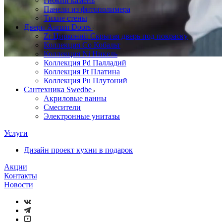
Гибкий камень
Панели из фитополимера
Тихие стены
Двери Aurum Doors
Zr Цирконий Скрытая дверь под покраску
Коллекция Co Кобальт
Коллекция Ni Никель
Коллекция Pd Палладий
Коллекция Pt Платина
Коллекция Pu Плутоний
Сантехника Swedbe
Акриловые ванны
Смесители
Электронные унитазы
Услуги
Дизайн проект кухни в подарок
Акции
Контакты
Новости