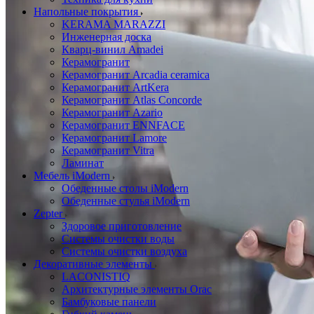
Напольные покрытия
KERAMA MARAZZI
Инженерная доска
Кварц-винил Amadei
Керамогранит
Керамогранит Arcadia ceramica
Керамогранит ArtKera
Керамогранит Atlas Concorde
Керамогранит Azario
Керамогранит ENNFACE
Керамогранит Lamore
Керамогранит Vitra
Ламинат
Мебель iModern
Обеденные столы iModern
Обеденные стулья iModern
Zepter
Здоровое приготовление
Системы очистки воды
Системы очистки воздуха
Декоративные элементы
LACONISTIQ
Архитектурные элементы Orac
Бамбуковые панели