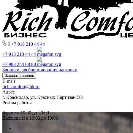
+7 918 210 44 44
+7 918 210 44 44
+7 988 244 88 88
Звоните для бронирования парковки
Заказать звонок
E-mail
rich.comfort@bk.ru
Адрес
г. Краснодар, ул. Красных Партизан 501
Режим работы
Будни: с 10:00 до 20:00
Выходные: с 10:00 до 19:00