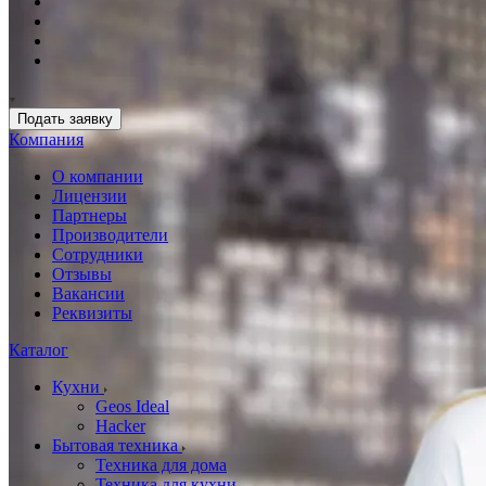
Подать заявку
Компания
О компании
Лицензии
Партнеры
Производители
Сотрудники
Отзывы
Вакансии
Реквизиты
Каталог
Кухни
Geos Ideal
Hacker
Бытовая техника
Техника для дома
Техника для кухни