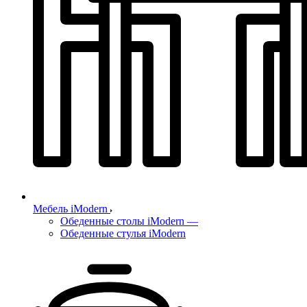
Мебель iModern
Обеденные столы iModern
—
Обеденные стулья iModern