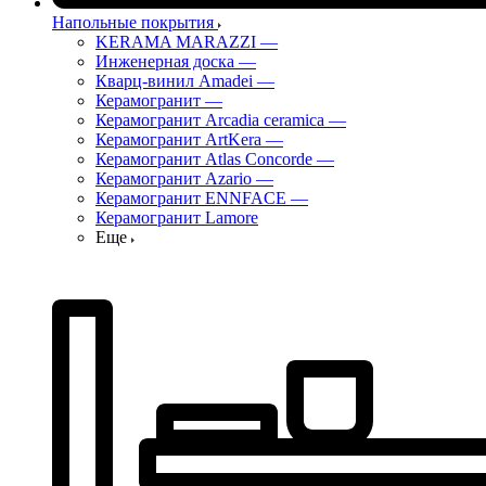
Напольные покрытия
KERAMA MARAZZI
—
Инженерная доска
—
Кварц-винил Amadei
—
Керамогранит
—
Керамогранит Arcadia ceramica
—
Керамогранит ArtKera
—
Керамогранит Atlas Concorde
—
Керамогранит Azario
—
Керамогранит ENNFACE
—
Керамогранит Lamore
Еще