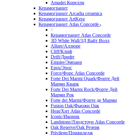
Amadei Корелли
Керамогранит
Керамогранит Arcadia ceramica
Керамогранит ArtKera
Керамогранит Atlas Concorde
Керамогранит Atlas Concorde
3D White Wall/3Д Вайт Волл
Allure/Аллюрe
Cliff/Клиф
Drift/Дрифт
Empire/Эмпаир
Epos/Эпос
Force/Фoрс Atlas Concorde
Forte Dei Marmi Quark/Форте Дей
Марми Кварк
Forte Dei Marmi Rock/Форте Дей
Марми Рок
Forte dei Marmi/Форте де Марми
Fusion Oak/Фьюжн Оак
Heat/Xит Atlas Concorde
Iconic/Иконик
Landstone/Лэндстоун Atlas Concorde
Oak Reserve/Оak Резepв
Privilege/Привиледж