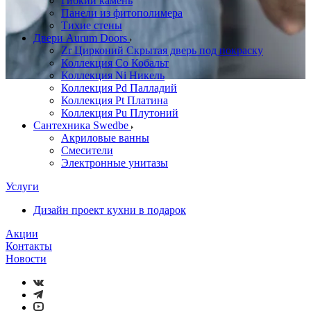
Гибкий камень
Панели из фитополимера
Тихие стены
Двери Aurum Doors
Zr Цирконий Скрытая дверь под покраску
Коллекция Co Кобальт
Коллекция Ni Никель
Коллекция Pd Палладий
Коллекция Pt Платина
Коллекция Pu Плутоний
Сантехника Swedbe
Акриловые ванны
Смесители
Электронные унитазы
Услуги
Дизайн проект кухни в подарок
Акции
Контакты
Новости