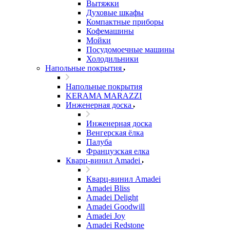
Вытяжки
Духовые шкафы
Компактные приборы
Кофемашины
Мойки
Посудомоечные машины
Холодильники
Напольные покрытия
Напольные покрытия
KERAMA MARAZZI
Инженерная доска
Инженерная доска
Венгерская ёлка
Палуба
Французская елка
Кварц-винил Amadei
Кварц-винил Amadei
Amadei Bliss
Amadei Delight
Amadei Goodwill
Amadei Joy
Amadei Redstone