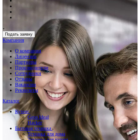
Подать заявку
Компания
О компании
Лицензии
Партнеры
Производители
Сотрудники
Отзывы
Вакансии
Реквизиты
Каталог
Кухни
Geos Ideal
Hacker
Бытовая техника
Техника для дома
Техника для кухни