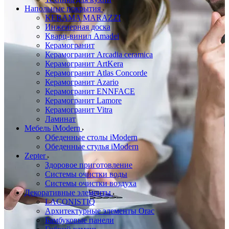
Напольные покрытия
KERAMA MARAZZI
Инженерная доска
Кварц-винил Amadei
Керамогранит
Керамогранит Arcadia ceramica
Керамогранит ArtKera
Керамогранит Atlas Concorde
Керамогранит Azario
Керамогранит ENNFACE
Керамогранит Lamore
Керамогранит Vitra
Ламинат
Мебель iModern
Обеденные столы iModern
Обеденные стулья iModern
Zepter
Здоровое приготовление
Системы очистки воды
Системы очистки воздуха
Декоративные элементы
LACONISTIQ
Архитектурные элементы Orac
Бамбуковые панели