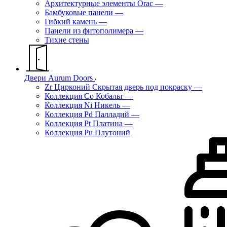
Архитектурные элементы Orac
—
Бамбуковые панели
—
Гибкий камень
—
Панели из фитополимера
—
Тихие стены
Двери Aurum Doors
Zr Цирконий Скрытая дверь под покраску
—
Коллекция Co Кобальт
—
Коллекция Ni Никель
—
Коллекция Pd Палладий
—
Коллекция Pt Платина
—
Коллекция Pu Плутоний