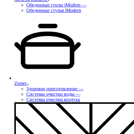
Обеденные столы iModern
—
Обеденные стулья iModern
Zepter
Здоровое приготовление
—
Системы очистки воды
—
Системы очистки воздуха