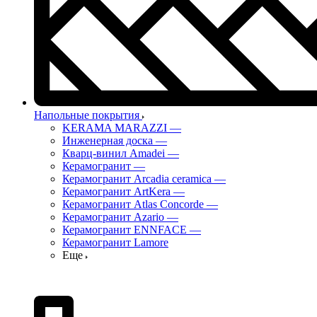
Напольные покрытия
KERAMA MARAZZI
—
Инженерная доска
—
Кварц-винил Amadei
—
Керамогранит
—
Керамогранит Arcadia ceramica
—
Керамогранит ArtKera
—
Керамогранит Atlas Concorde
—
Керамогранит Azario
—
Керамогранит ENNFACE
—
Керамогранит Lamore
Еще