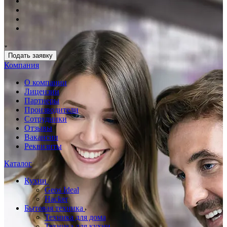
Подать заявку
Компания
О компании
Лицензии
Партнеры
Производители
Сотрудники
Отзывы
Вакансии
Реквизиты
Каталог
Кухни
Geos Ideal
Hacker
Бытовая техника
Техника для дома
Техника для кухни