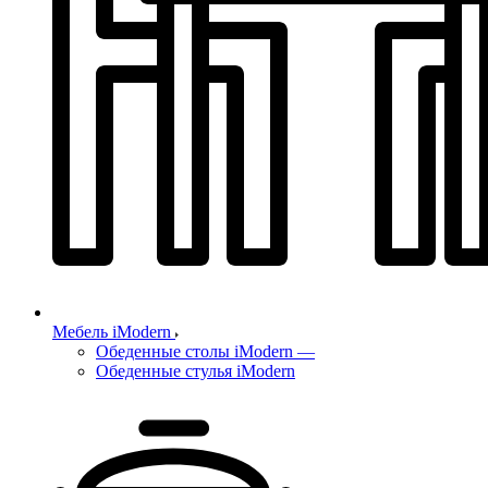
Мебель iModern
Обеденные столы iModern
—
Обеденные стулья iModern