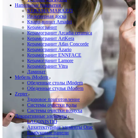
Напольные покрытия
KERAMA MARAZZI
Инженерная доска
Кварц-винил Amadei
Керамогранит
Керамогранит Arcadia ceramica
Керамогранит ArtKera
Керамогранит Atlas Concorde
Керамогранит Azario
Керамогранит ENNFACE
Керамогранит Lamore
Керамогранит Vitra
Ламинат
Мебель iModern
Обеденные столы iModern
Обеденные стулья iModern
Zepter
Здоровое приготовление
Системы очистки воды
Системы очистки воздуха
Декоративные элементы
LACONISTIQ
Архитектурные элементы Orac
Бамбуковые панели