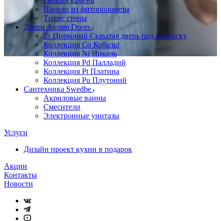
Гибкий камень
Панели из фитополимера
Тихие стены
Двери Aurum Doors
Zr Цирконий Скрытая дверь под покраску
Коллекция Co Кобальт
Коллекция Ni Никель
Коллекция Pd Палладий
Коллекция Pt Платина
Коллекция Pu Плутоний
Сантехника Swedbe
Акриловые ванны
Смесители
Электронные унитазы
Услуги
Дизайн проект кухни в подарок
Акции
Контакты
Новости