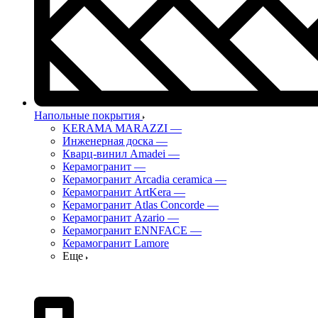
Напольные покрытия
KERAMA MARAZZI
—
Инженерная доска
—
Кварц-винил Amadei
—
Керамогранит
—
Керамогранит Arcadia ceramica
—
Керамогранит ArtKera
—
Керамогранит Atlas Concorde
—
Керамогранит Azario
—
Керамогранит ENNFACE
—
Керамогранит Lamore
Еще