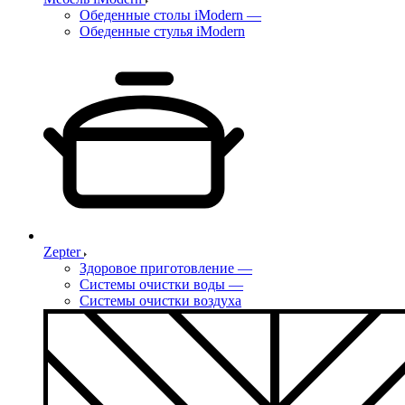
Обеденные столы iModern
—
Обеденные стулья iModern
Zepter
Здоровое приготовление
—
Системы очистки воды
—
Системы очистки воздуха