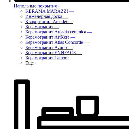
Напольные покрытия
KERAMA MARAZZI
—
Инженерная доска
—
Кварц-винил Amadei
—
Керамогранит
—
Керамогранит Arcadia ceramica
—
Керамогранит ArtKera
—
Керамогранит Atlas Concorde
—
Керамогранит Azario
—
Керамогранит ENNFACE
—
Керамогранит Lamore
Еще