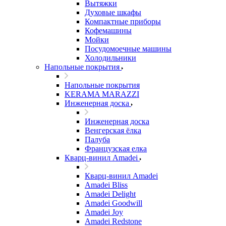
Вытяжки
Духовые шкафы
Компактные приборы
Кофемашины
Мойки
Посудомоечные машины
Холодильники
Напольные покрытия
Напольные покрытия
KERAMA MARAZZI
Инженерная доска
Инженерная доска
Венгерская ёлка
Палуба
Французская елка
Кварц-винил Amadei
Кварц-винил Amadei
Amadei Bliss
Amadei Delight
Amadei Goodwill
Amadei Joy
Amadei Redstone