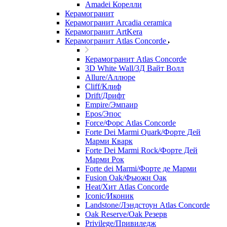
Amadei Корелли
Керамогранит
Керамогранит Arcadia ceramica
Керамогранит ArtKera
Керамогранит Atlas Concorde
Керамогранит Atlas Concorde
3D White Wall/3Д Вайт Волл
Allure/Аллюрe
Cliff/Клиф
Drift/Дрифт
Empire/Эмпаир
Epos/Эпос
Force/Фoрс Atlas Concorde
Forte Dei Marmi Quark/Форте Дей
Марми Кварк
Forte Dei Marmi Rock/Форте Дей
Марми Рок
Forte dei Marmi/Форте де Марми
Fusion Oak/Фьюжн Оак
Heat/Xит Atlas Concorde
Iconic/Иконик
Landstone/Лэндстоун Atlas Concorde
Oak Reserve/Оak Резepв
Privilege/Привиледж