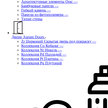
Архитектурные элементы Orac
—
Бамбуковые панели
—
Гибкий камень
—
Панели из фитополимера
—
Тихие стены
Двери Aurum Doors
Zr Цирконий Скрытая дверь под покраску
—
Коллекция Co Кобальт
—
Коллекция Ni Никель
—
Коллекция Pd Палладий
—
Коллекция Pt Платина
—
Коллекция Pu Плутоний