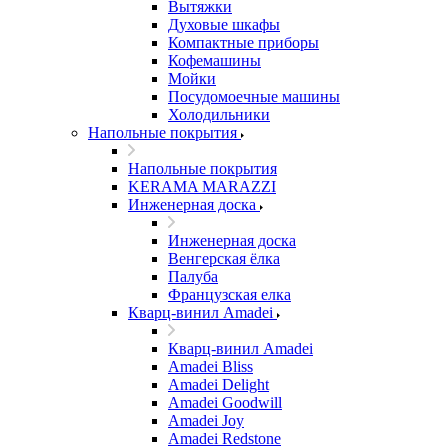
Вытяжки
Духовые шкафы
Компактные приборы
Кофемашины
Мойки
Посудомоечные машины
Холодильники
Напольные покрытия
Напольные покрытия
KERAMA MARAZZI
Инженерная доска
Инженерная доска
Венгерская ёлка
Палуба
Французская елка
Кварц-винил Amadei
Кварц-винил Amadei
Amadei Bliss
Amadei Delight
Amadei Goodwill
Amadei Joy
Amadei Redstone