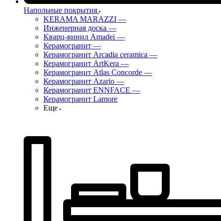
Напольные покрытия
KERAMA MARAZZI
—
Инженерная доска
—
Кварц-винил Amadei
—
Керамогранит
—
Керамогранит Arcadia ceramica
—
Керамогранит ArtKera
—
Керамогранит Atlas Concorde
—
Керамогранит Azario
—
Керамогранит ENNFACE
—
Керамогранит Lamore
Еще