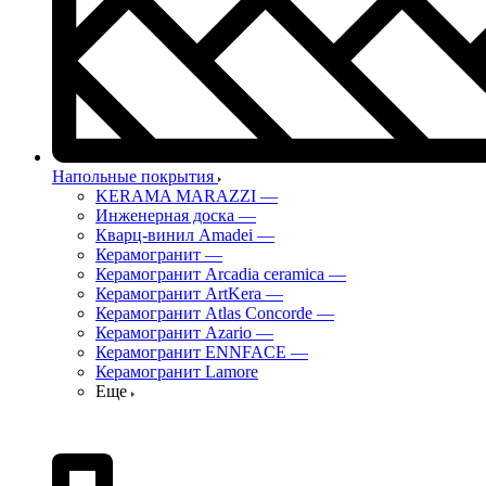
Напольные покрытия
KERAMA MARAZZI
—
Инженерная доска
—
Кварц-винил Amadei
—
Керамогранит
—
Керамогранит Arcadia ceramica
—
Керамогранит ArtKera
—
Керамогранит Atlas Concorde
—
Керамогранит Azario
—
Керамогранит ENNFACE
—
Керамогранит Lamore
Еще