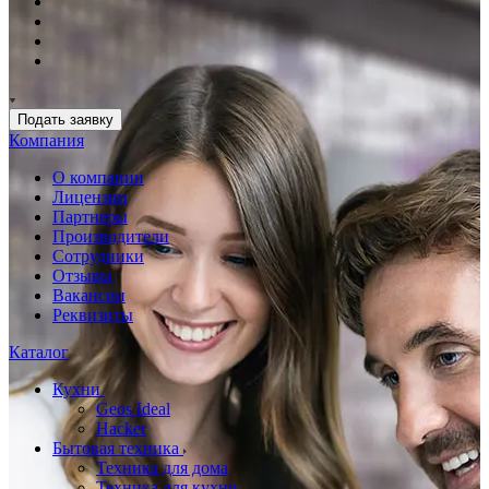
Подать заявку
Компания
О компании
Лицензии
Партнеры
Производители
Сотрудники
Отзывы
Вакансии
Реквизиты
Каталог
Кухни
Geos Ideal
Hacker
Бытовая техника
Техника для дома
Техника для кухни