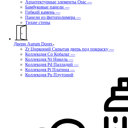
Архитектурные элементы Orac
—
Бамбуковые панели
—
Гибкий камень
—
Панели из фитополимера
—
Тихие стены
Двери Aurum Doors
Zr Цирконий Скрытая дверь под покраску
—
Коллекция Co Кобальт
—
Коллекция Ni Никель
—
Коллекция Pd Палладий
—
Коллекция Pt Платина
—
Коллекция Pu Плутоний