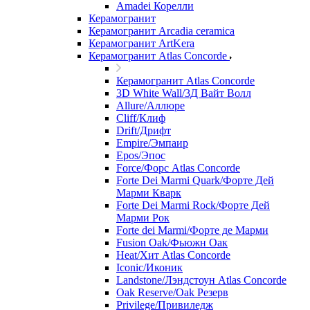
Amadei Корелли
Керамогранит
Керамогранит Arcadia ceramica
Керамогранит ArtKera
Керамогранит Atlas Concorde
Керамогранит Atlas Concorde
3D White Wall/3Д Вайт Волл
Allure/Аллюрe
Cliff/Клиф
Drift/Дрифт
Empire/Эмпаир
Epos/Эпос
Force/Фoрс Atlas Concorde
Forte Dei Marmi Quark/Форте Дей
Марми Кварк
Forte Dei Marmi Rock/Форте Дей
Марми Рок
Forte dei Marmi/Форте де Марми
Fusion Oak/Фьюжн Оак
Heat/Xит Atlas Concorde
Iconic/Иконик
Landstone/Лэндстоун Atlas Concorde
Oak Reserve/Оak Резepв
Privilege/Привиледж