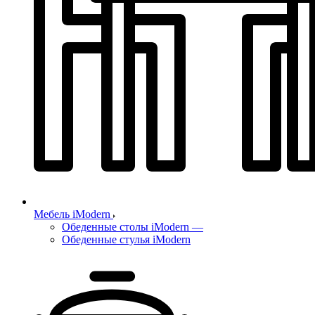
Мебель iModern
Обеденные столы iModern
—
Обеденные стулья iModern