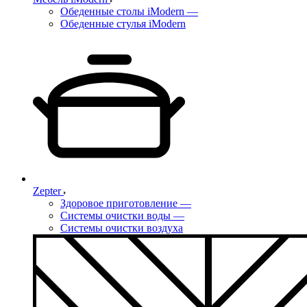
Обеденные столы iModern
—
Обеденные стулья iModern
Zepter
Здоровое приготовление
—
Системы очистки воды
—
Системы очистки воздуха