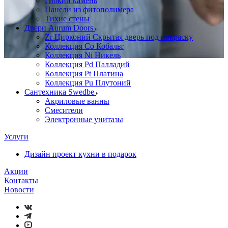
Гибкий камень
Панели из фитополимера
Тихие стены
Двери Aurum Doors
Zr Цирконий Скрытая дверь под покраску
Коллекция Co Кобальт
Коллекция Ni Никель
Коллекция Pd Палладий
Коллекция Pt Платина
Коллекция Pu Плутоний
Сантехника Swedbe
Акриловые ванны
Смесители
Электронные унитазы
Услуги
Дизайн проект кухни в подарок
Акции
Контакты
Новости