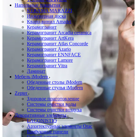
Напольные покрытия
KERAMA MARAZZI
Инженерная доска
Кварц-винил Amadei
Керамогранит
Керамогранит Arcadia ceramica
Керамогранит ArtKera
Керамогранит Atlas Concorde
Керамогранит Azario
Керамогранит ENNFACE
Керамогранит Lamore
Керамогранит Vitra
Ламинат
Мебель iModern
Обеденные столы iModern
Обеденные стулья iModern
Zepter
Здоровое приготовление
Системы очистки воды
Системы очистки воздуха
Декоративные элементы
LACONISTIQ
Архитектурные элементы Orac
Бамбуковые панели