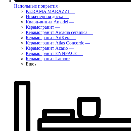
Напольные покрытия
KERAMA MARAZZI
—
Инженерная доска
—
Кварц-винил Amadei
—
Керамогранит
—
Керамогранит Arcadia ceramica
—
Керамогранит ArtKera
—
Керамогранит Atlas Concorde
—
Керамогранит Azario
—
Керамогранит ENNFACE
—
Керамогранит Lamore
Еще