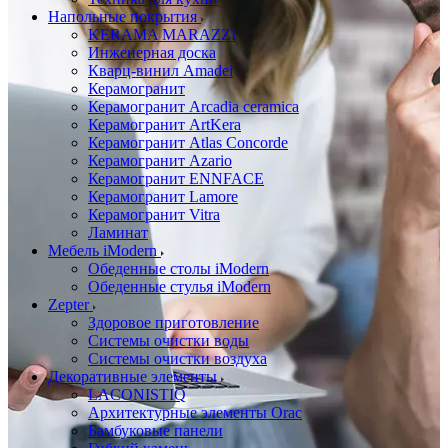
Напольные покрытия
KERAMA MARAZZI
Инженерная доска
Кварц-винил Amadei
Керамогранит
Керамогранит Arcadia ceramica
Керамогранит ArtKera
Керамогранит Atlas Concorde
Керамогранит Azario
Керамогранит ENNFACE
Керамогранит Lamore
Керамогранит Vitra
Ламинат
Мебель iModern
Обеденные столы iModern
Обеденные стулья iModern
Zepter
Здоровое приготовление
Системы очистки воды
Системы очистки воздуха
Декоративные элементы
LACONISTIQ
Архитектурные элементы Orac
Бамбуковые панели