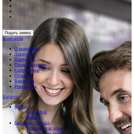
Подать заявку
Компания
О компании
Лицензии
Партнеры
Производители
Сотрудники
Отзывы
Вакансии
Реквизиты
Каталог
Кухни
Geos Ideal
Hacker
Бытовая техника
Техника для дома
Техника для кухни