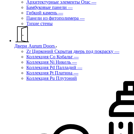
Архитектурные элементы Orac
—
Бамбуковые панели
—
Гибкий камень
—
Панели из фитополимера
—
Тихие стены
Двери Aurum Doors
Zr Цирконий Скрытая дверь под покраску
—
Коллекция Co Кобальт
—
Коллекция Ni Никель
—
Коллекция Pd Палладий
—
Коллекция Pt Платина
—
Коллекция Pu Плутоний