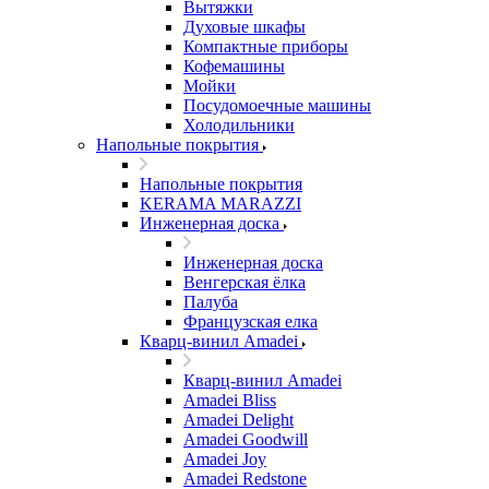
Вытяжки
Духовые шкафы
Компактные приборы
Кофемашины
Мойки
Посудомоечные машины
Холодильники
Напольные покрытия
Напольные покрытия
KERAMA MARAZZI
Инженерная доска
Инженерная доска
Венгерская ёлка
Палуба
Французская елка
Кварц-винил Amadei
Кварц-винил Amadei
Amadei Bliss
Amadei Delight
Amadei Goodwill
Amadei Joy
Amadei Redstone