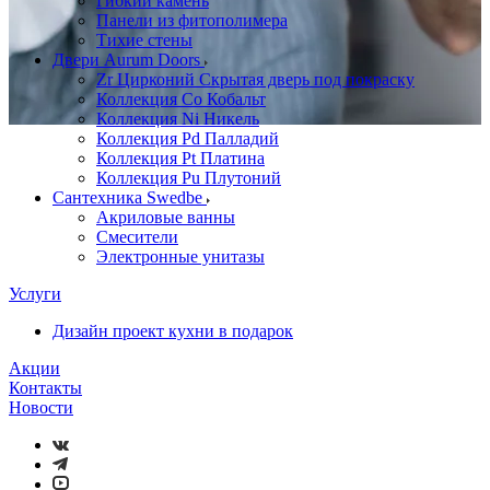
Гибкий камень
Панели из фитополимера
Тихие стены
Двери Aurum Doors
Zr Цирконий Скрытая дверь под покраску
Коллекция Co Кобальт
Коллекция Ni Никель
Коллекция Pd Палладий
Коллекция Pt Платина
Коллекция Pu Плутоний
Сантехника Swedbe
Акриловые ванны
Смесители
Электронные унитазы
Услуги
Дизайн проект кухни в подарок
Акции
Контакты
Новости