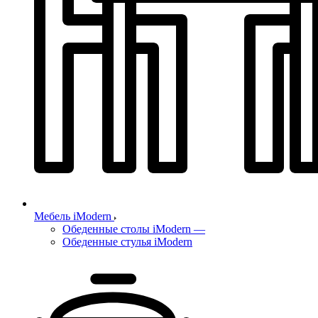
Мебель iModern
Обеденные столы iModern
—
Обеденные стулья iModern