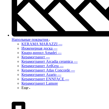
Напольные покрытия
KERAMA MARAZZI
—
Инженерная доска
—
Кварц-винил Amadei
—
Керамогранит
—
Керамогранит Arcadia ceramica
—
Керамогранит ArtKera
—
Керамогранит Atlas Concorde
—
Керамогранит Azario
—
Керамогранит ENNFACE
—
Керамогранит Lamore
Еще