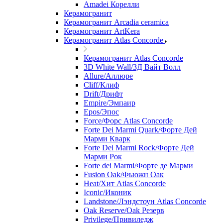
Amadei Корелли
Керамогранит
Керамогранит Arcadia ceramica
Керамогранит ArtKera
Керамогранит Atlas Concorde
Керамогранит Atlas Concorde
3D White Wall/3Д Вайт Волл
Allure/Аллюрe
Cliff/Клиф
Drift/Дрифт
Empire/Эмпаир
Epos/Эпос
Force/Фoрс Atlas Concorde
Forte Dei Marmi Quark/Форте Дей
Марми Кварк
Forte Dei Marmi Rock/Форте Дей
Марми Рок
Forte dei Marmi/Форте де Марми
Fusion Oak/Фьюжн Оак
Heat/Xит Atlas Concorde
Iconic/Иконик
Landstone/Лэндстоун Atlas Concorde
Oak Reserve/Оak Резepв
Privilege/Привиледж