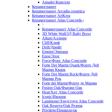
Amadei Корелли
Керамогранит
Керамогранит Arcadia ceramica
Керамогранит ArtKera
Керамогранит Atlas Concorde
Керамогранит Atlas Concorde
3D White Wall/3Д Вайт Волл
Allure/Аллюрe
Cliff/Клиф
Drift/Дрифт
Empire/Эмпаир
Epos/Эпос
Force/Фoрс Atlas Concorde
Forte Dei Marmi Quark/Форте Дей
Марми Кварк
Forte Dei Marmi Rock/Форте Дей
Марми Рок
Forte dei Marmi/Форте де Марми
Fusion Oak/Фьюжн Оак
Heat/Xит Atlas Concorde
Iconic/Иконик
Landstone/Лэндстоун Atlas Concorde
Oak Reserve/Оak Резepв
Privilege/Привиледж