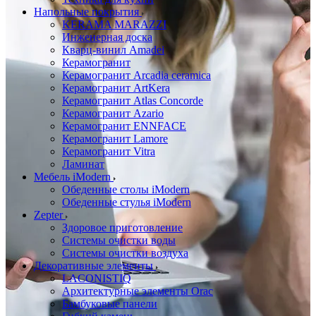
Напольные покрытия
KERAMA MARAZZI
Инженерная доска
Кварц-винил Amadei
Керамогранит
Керамогранит Arcadia ceramica
Керамогранит ArtKera
Керамогранит Atlas Concorde
Керамогранит Azario
Керамогранит ENNFACE
Керамогранит Lamore
Керамогранит Vitra
Ламинат
Мебель iModern
Обеденные столы iModern
Обеденные стулья iModern
Zepter
Здоровое приготовление
Системы очистки воды
Системы очистки воздуха
Декоративные элементы
LACONISTIQ
Архитектурные элементы Orac
Бамбуковые панели