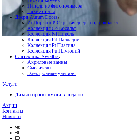
Гибкий камень
Панели из фитополимера
Тихие стены
Двери Aurum Doors
Zr Цирконий Скрытая дверь под покраску
Коллекция Co Кобальт
Коллекция Ni Никель
Коллекция Pd Палладий
Коллекция Pt Платина
Коллекция Pu Плутоний
Сантехника Swedbe
Акриловые ванны
Смесители
Электронные унитазы
Услуги
Дизайн проект кухни в подарок
Акции
Контакты
Новости