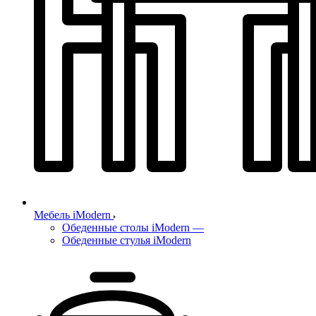
Мебель iModern
Обеденные столы iModern
—
Обеденные стулья iModern