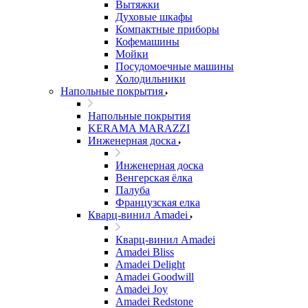
Вытяжки
Духовые шкафы
Компактные приборы
Кофемашины
Мойки
Посудомоечные машины
Холодильники
Напольные покрытия
Напольные покрытия
KERAMA MARAZZI
Инженерная доска
Инженерная доска
Венгерская ёлка
Палуба
Французская елка
Кварц-винил Amadei
Кварц-винил Amadei
Amadei Bliss
Amadei Delight
Amadei Goodwill
Amadei Joy
Amadei Redstone