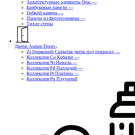
Архитектурные элементы Orac
—
Бамбуковые панели
—
Гибкий камень
—
Панели из фитополимера
—
Тихие стены
Двери Aurum Doors
Zr Цирконий Скрытая дверь под покраску
—
Коллекция Co Кобальт
—
Коллекция Ni Никель
—
Коллекция Pd Палладий
—
Коллекция Pt Платина
—
Коллекция Pu Плутоний