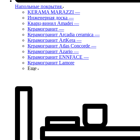
Напольные покрытия
KERAMA MARAZZI
—
Инженерная доска
—
Кварц-винил Amadei
—
Керамогранит
—
Керамогранит Arcadia ceramica
—
Керамогранит ArtKera
—
Керамогранит Atlas Concorde
—
Керамогранит Azario
—
Керамогранит ENNFACE
—
Керамогранит Lamore
Еще