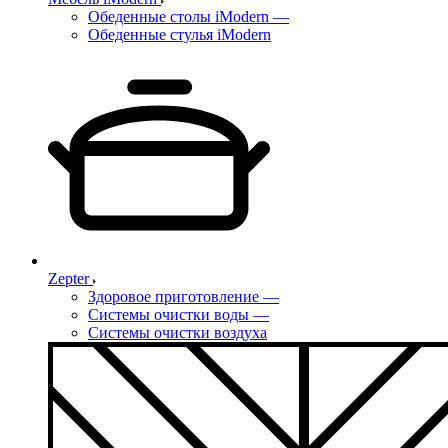
Обеденные столы iModern
—
Обеденные стулья iModern
Zepter
Здоровое приготовление
—
Системы очистки воды
—
Системы очистки воздуха