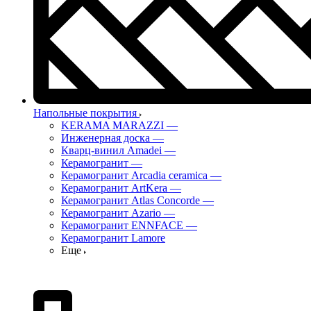
Напольные покрытия
KERAMA MARAZZI
—
Инженерная доска
—
Кварц-винил Amadei
—
Керамогранит
—
Керамогранит Arcadia ceramica
—
Керамогранит ArtKera
—
Керамогранит Atlas Concorde
—
Керамогранит Azario
—
Керамогранит ENNFACE
—
Керамогранит Lamore
Еще