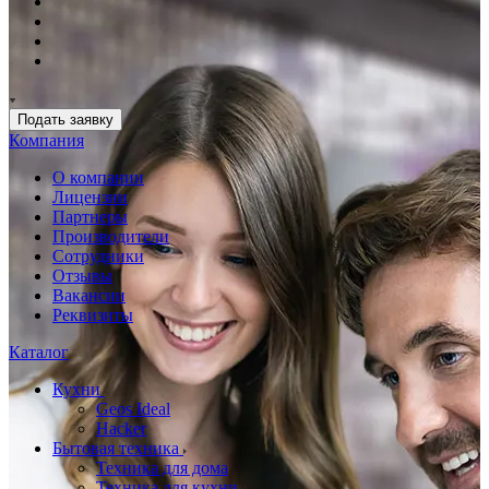
Подать заявку
Компания
О компании
Лицензии
Партнеры
Производители
Сотрудники
Отзывы
Вакансии
Реквизиты
Каталог
Кухни
Geos Ideal
Hacker
Бытовая техника
Техника для дома
Техника для кухни